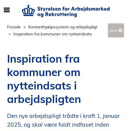
S
ø
g
Forside
Kontanthjælpssystem og arbejdspligt
Mere
e
Inspiration fra kommuner om nytteindsats
f
t
e
Inspiration fra
r
i
kommuner om
n
d
nytteindsats i
h
o
arbejdspligten
l
d
Den nye arbejdspligt trådte i kraft 1. januar
p
å
2025, og skal være fuldt indfaset inden
s