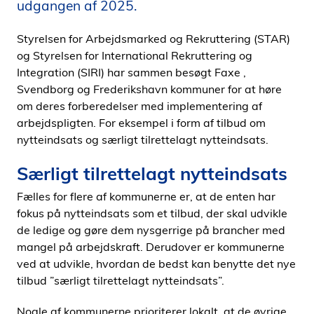
udgangen af 2025.
i
d
Styrelsen for Arbejdsmarked og Rekruttering (STAR)
e
og Styrelsen for International Rekruttering og
n
Integration (SIRI) har sammen besøgt Faxe ,
Svendborg og Frederikshavn kommuner for at høre
om deres forberedelser med implementering af
arbejdspligten. For eksempel i form af tilbud om
nytteindsats og særligt tilrettelagt nytteindsats.
Særligt tilrettelagt nytteindsats
Fælles for flere af kommunerne er, at de enten har
fokus på nytteindsats som et tilbud, der skal udvikle
de ledige og gøre dem nysgerrige på brancher med
mangel på arbejdskraft. Derudover er kommunerne
ved at udvikle, hvordan de bedst kan benytte det nye
tilbud ”særligt tilrettelagt nytteindsats”.
Nogle af kommunerne prioriterer lokalt, at de øvrige