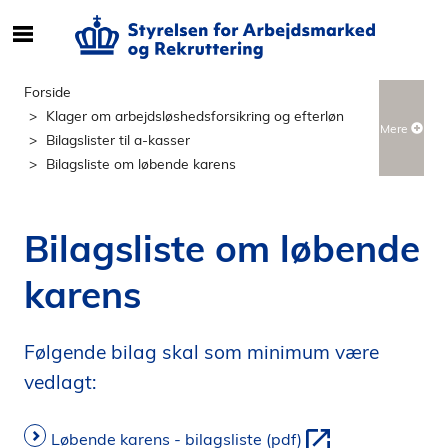
S
ø
g
Forside
e
Klager om arbejdsløshedsforsikring og efterløn
Mere
f
Bilagslister til a-kasser
t
Bilagsliste om løbende karens
e
r
i
Bilagsliste om løbende
n
d
karens
h
o
l
Følgende bilag skal som minimum være
d
vedlagt:
p
å
Løbende karens - bilagsliste (pdf)
s