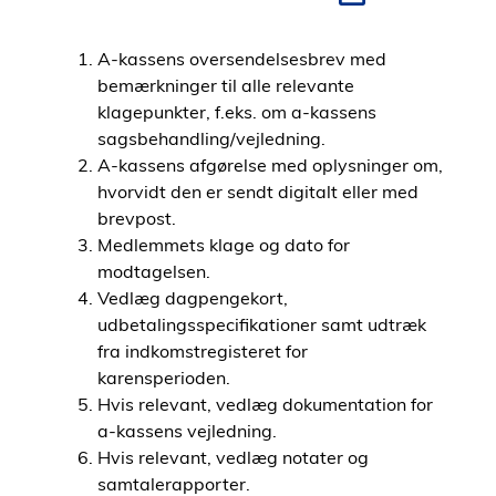
i
d
A-kassens oversendelsesbrev med
e
bemærkninger til alle relevante
n
klagepunkter, f.eks. om a-kassens
sagsbehandling/vejledning.
A-kassens afgørelse med oplysninger om,
hvorvidt den er sendt digitalt eller med
brevpost.
Medlemmets klage og dato for
modtagelsen.
Vedlæg dagpengekort,
udbetalingsspecifikationer samt udtræk
fra indkomstregisteret for
karensperioden.
Hvis relevant, vedlæg dokumentation for
a-kassens vejledning.
Hvis relevant, vedlæg notater og
samtalerapporter.