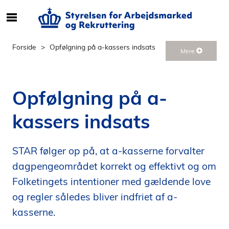
S
ø
g
Forside
Opfølgning på a-kassers indsats
Mere
e
f
t
Opfølgning på a-
e
r
kassers indsats
i
n
d
STAR følger op på, at a-kasserne forvalter
h
dagpengeområdet korrekt og effektivt og om
o
l
Folketingets intentioner med gældende love
d
og regler således bliver indfriet af a-
p
kasserne.
å
s