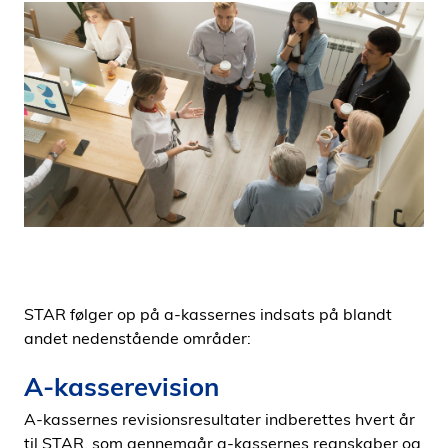
i
d
e
n
STAR følger op på a-kassernes indsats på blandt
andet nedenstående områder:
A-kasserevision
A-kassernes revisionsresultater indberettes hvert år
til STAR, som gennemgår a-kassernes regnskaber og