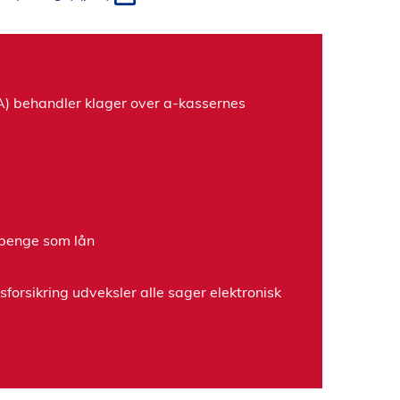
A) behandler klager over a-kassernes
gpenge som lån
orsikring udveksler alle sager elektronisk