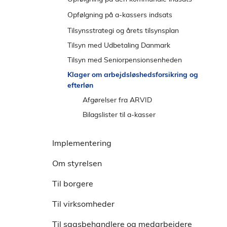
e
l
Kommunal Revision
n
Opfølgning på a-kassers indsats
d
s
Vejledninger til Kommunal Revision
Kommunalt rådighedstilsyn
A-kasserevision
Tilsynsstrategi og årets tilsynsplan
t
Spørgsmål og svar til Kommunal
Opfølgning på tidlig indsats
A-kasseindblik
Tilsyn med Udbetaling Danmark
r
Revision
Opfølgning på tidlig indsats
Tilsyn med Seniorpensionsenheden
e
Vejledning om kommunalt
Advismodellen
Klager om arbejdsløshedsforsikring og
m
ledelsestilsyn
efterløn
e
Dialogbaseret opfølgning
n
Afgørelser fra ARVID
Oversigt over a-kasser
u
Bilagslister til a-kasser
Implementering
Om styrelsen
Til borgere
Til virksomheder
Til sagsbehandlere og medarbejdere