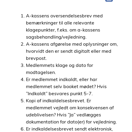
i
d
A-kassens oversendelsesbrev med
e
bemærkninger til alle relevante
n
klagepunkter, f.eks. om a-kassens
sagsbehandling/vejledning.
A-kassens afgørelse med oplysninger om,
hvorvidt den er sendt digitalt eller med
brevpost.
Medlemmets klage og dato for
modtagelsen.
Er medlemmet indkaldt, eller har
medlemmet selv booket mødet? Hvis
”Indkaldt” besvares punkt 5-7.
Kopi af indkaldelsesbrevet. Er
medlemmet vejledt om konsekvensen af
udeblivelsen? Hvis ”Ja” vedlægges
dokumentation for dato(er) for vejledning.
Er indkaldelsesbrevet sendt elektronisk,