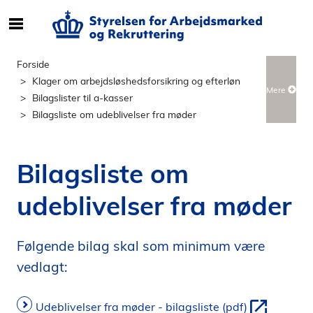
S
ø
g
Forside
e
Klager om arbejdsløshedsforsikring og efterløn
Mere
f
Bilagslister til a-kasser
t
Bilagsliste om udeblivelser fra møder
e
r
i
Bilagsliste om
n
d
udeblivelser fra møder
h
o
l
Følgende bilag skal som minimum være
d
vedlagt:
p
å
Udeblivelser fra møder - bilagsliste (pdf)
s