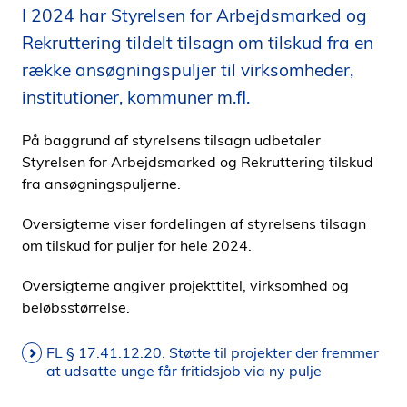
I 2024 har Styrelsen for Arbejdsmarked og
i
d
Rekruttering tildelt tilsagn om tilskud fra en
e
række ansøgningspuljer til virksomheder,
n
institutioner, kommuner m.fl.
På baggrund af styrelsens tilsagn udbetaler
Styrelsen for Arbejdsmarked og Rekruttering tilskud
fra ansøgningspuljerne.
Oversigterne viser fordelingen af styrelsens tilsagn
om tilskud for puljer for hele 2024.
Oversigterne angiver projekttitel, virksomhed og
beløbsstørrelse.
FL § 17.41.12.20. Støtte til projekter der fremmer
at udsatte unge får fritidsjob via ny pulje