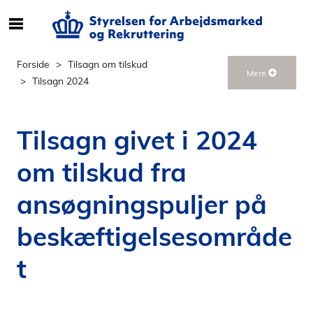
S
ø
g
Forside
Tilsagn om tilskud
Mere
e
Tilsagn 2024
f
t
e
Tilsagn givet i 2024
r
i
om tilskud fra
n
d
ansøgningspuljer på
h
o
beskæftigelsesområde
l
t
d
p
å
s