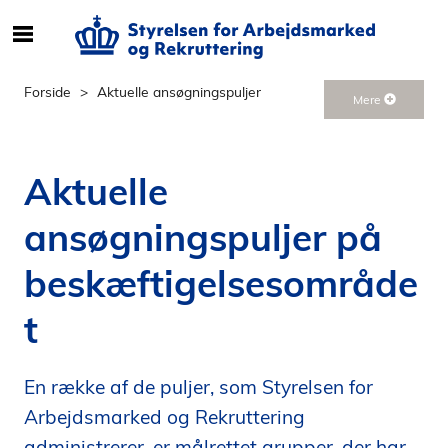
S
ø
g
Forside
Aktuelle ansøgningspuljer
Mere
e
f
t
Aktuelle
e
r
ansøgningspuljer på
i
n
beskæftigelsesområde
d
h
t
o
l
d
En række af de puljer, som Styrelsen for
p
Arbejdsmarked og Rekruttering
å
s
administrerer, er målrettet grupper, der har