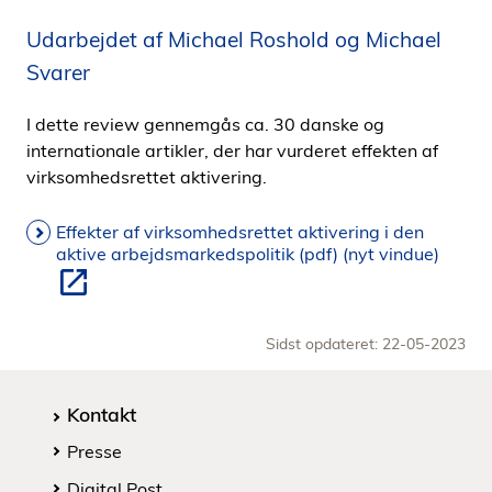
i
Udarbejdet af Michael Roshold og Michael
d
Svarer
e
n
I dette review gennemgås ca. 30 danske og
internationale artikler, der har vurderet effekten af
virksomhedsrettet aktivering.
Effekter af virksomhedsrettet aktivering i den
aktive arbejdsmarkedspolitik (pdf) (nyt vindue)
Sidst opdateret: 22-05-2023
Kontakt
Presse
Digital Post