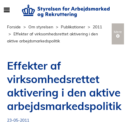
S
ø
g
Forside
Om styrelsen
Publikationer
2011
e
Mere
Effekter af virksomhedsrettet aktivering i den
f
aktive arbejdsmarkedspolitik
t
e
r
Effekter af
i
n
virksomhedsrettet
d
h
aktivering i den aktive
o
l
arbejdsmarkedspolitik
d
p
23-05-2011
å
s