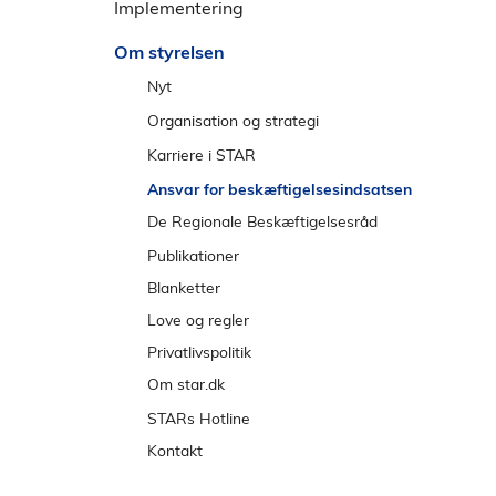
e
Implementering
l
n
d
Om styrelsen
s
t
Nyt
r
Nyheder
Organisation og strategi
e
Nyt om IT på beskæftigelsesområdet
Strategi
Karriere i STAR
m
Nyt fra Regnskabstilsynet
Direktion
Udvikling
Ansvar for beskæftigelsesindsatsen
e
2026
n
Abonnér på nyheder
Chefer
Arbejdsglæde
De Regionale Beskæftigelsesråd
u
2025
Aktivitetskalender
Organisation
Mød vores medarbejdere
Hovedstaden
Publikationer
2024
Udbud
Kontorer
Studentermedhjælpere
Nordjylland
Blanketter
Tidligere år
Ledige stillinger
Midtjylland
Love og regler
Lokationer
Syddanmark
Privatlivspolitik
Sjælland
Om star.dk
De regionale positivlister
Cookies
STARs Hotline
Tilgængelighed
Kontakt
Informationspligt
Presse