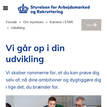
S
ø
g
Forside
Om styrelsen
Karriere i STAR
Mere
e
Udvikling
f
t
e
Vi går op i din
r
i
udvikling
n
d
h
Vi skaber rammerne for, at du kan prøve dig
o
selv af, nå dine ambitioner og dygtiggøre dig
l
i lige det, du brænder for.
d
p
å
s