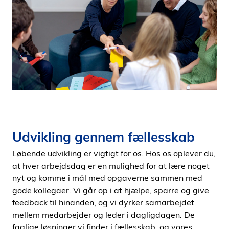
i
d
e
n
Udvikling gennem fællesskab
Løbende udvikling er vigtigt for os. Hos os oplever du,
at hver arbejdsdag er en mulighed for at lære noget
nyt og komme i mål med opgaverne sammen med
gode kollegaer. Vi går op i at hjælpe, sparre og give
feedback til hinanden, og vi dyrker samarbejdet
mellem medarbejder og leder i dagligdagen. De
faglige løsninger vi finder i fællesskab, og vores