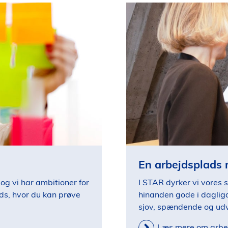
En arbejdsplads 
 og vi har ambitioner for
I STAR dyrker vi vores 
ads, hvor du kan prøve
hinanden gode i daglig
sjov, spændende og udv
Læs mere om arbe