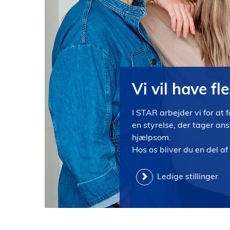
l
d
Vi vil have fl
I STAR arbejder vi for at 
en styrelse, der tager a
hjælpsom.
Hos os bliver du en del a
Ledige stillinger