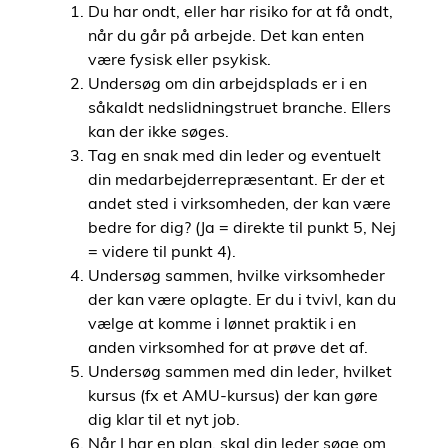
Du har ondt, eller har risiko for at få ondt,
når du går på arbejde. Det kan enten
være fysisk eller psykisk.
Undersøg om din arbejdsplads er i en
såkaldt nedslidningstruet branche. Ellers
kan der ikke søges.
Tag en snak med din leder og eventuelt
din medarbejderrepræsentant. Er der et
andet sted i virksomheden, der kan være
bedre for dig? (Ja = direkte til punkt 5, Nej
= videre til punkt 4).
Undersøg sammen, hvilke virksomheder
der kan være oplagte. Er du i tvivl, kan du
vælge at komme i lønnet praktik i en
anden virksomhed for at prøve det af.
Undersøg sammen med din leder, hvilket
kursus (fx et AMU-kursus) der kan gøre
dig klar til et nyt job.
Når I har en plan, skal din leder søge om