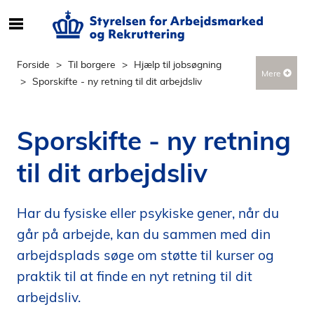
S
ø
g
Forside
Til borgere
Hjælp til jobsøgning
Mere
e
Sporskifte - ny retning til dit arbejdsliv
f
t
e
Sporskifte - ny retning
r
i
til dit arbejdsliv
n
d
h
Har du fysiske eller psykiske gener, når du
o
går på arbejde, kan du sammen med din
l
arbejdsplads søge om støtte til kurser og
d
praktik til at finde en nyt retning til dit
p
å
arbejdsliv.
s