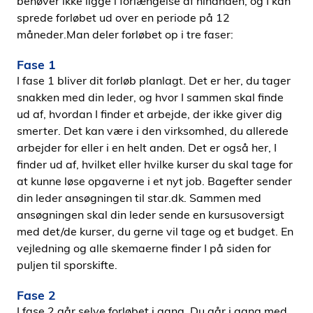
behøver ikke ligge i forlængelse af hinanden, og I kan
sprede forløbet ud over en periode på 12
måneder.Man deler forløbet op i tre faser:
Fase 1
I fase 1 bliver dit forløb planlagt. Det er her, du tager
snakken med din leder, og hvor I sammen skal finde
ud af, hvordan I finder et arbejde, der ikke giver dig
smerter. Det kan være i den virksomhed, du allerede
arbejder for eller i en helt anden. Det er også her, I
finder ud af, hvilket eller hvilke kurser du skal tage for
at kunne løse opgaverne i et nyt job. Bagefter sender
din leder ansøgningen til star.dk. Sammen med
ansøgningen skal din leder sende en kursusoversigt
med det/de kurser, du gerne vil tage og et budget. En
vejledning og alle skemaerne finder I på siden for
puljen til sporskifte.
Fase 2
I fase 2 går selve forløbet i gang. Du går i gang med