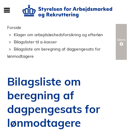
S
ø
g
Forside
e
Klager om arbejdsløshedsforsikring og efterløn
f
Mere
Bilagslister til a-kasser
t
Bilagsliste om beregning af dagpengesats for
e
lønmodtagere
r
i
n
Bilagsliste om
d
h
beregning af
o
l
dagpengesats for
d
p
lønmodtagere
å
s