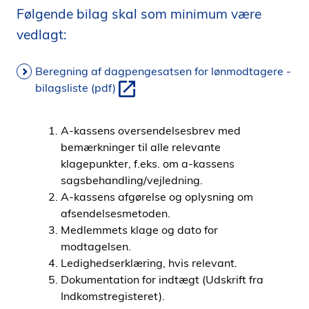
Følgende bilag skal som minimum være
i
d
vedlagt:
e
n
Beregning af dagpengesatsen for lønmodtagere -
bilagsliste (pdf)
A-kassens oversendelsesbrev med
bemærkninger til alle relevante
klagepunkter, f.eks. om a-kassens
sagsbehandling/vejledning.
A-kassens afgørelse og oplysning om
afsendelsesmetoden.
Medlemmets klage og dato for
modtagelsen.
Ledighedserklæring, hvis relevant.
Dokumentation for indtægt (Udskrift fra
Indkomstregisteret).